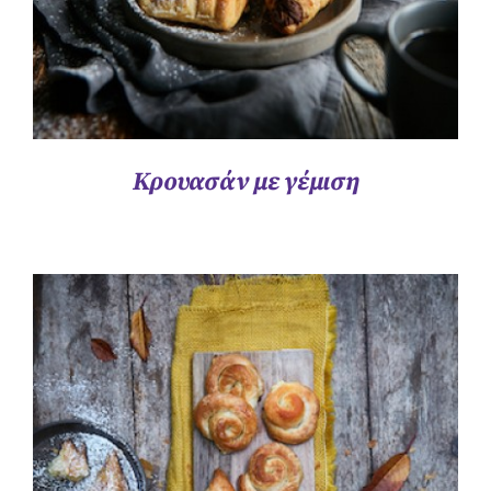
Κρουασάν με γέμιση