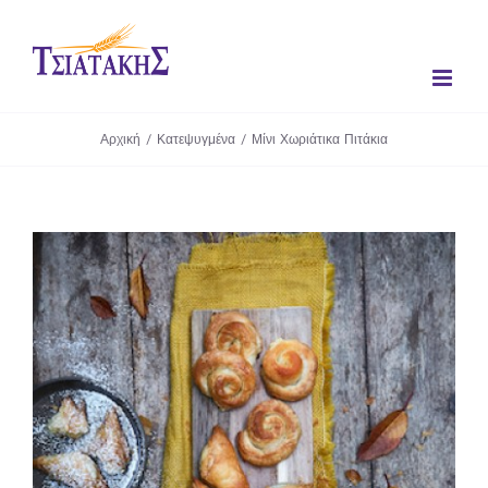
Μετάβαση
στο
περιεχόμενο
Αρχική
/
Κατεψυγμένα
/
Μίνι Χωριάτικα Πιτάκια