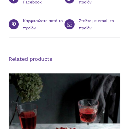
Facebook
προϊόν
Καρφιτσώστε αυτό το
Στείλτε με email το
προϊόν
προϊόν
Related products