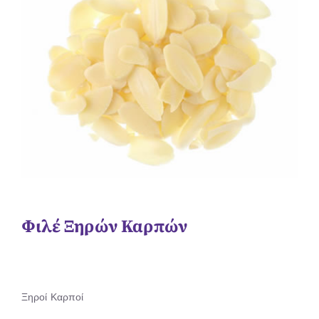
Φιλέ Ξηρών Καρπών
Ξηροί Καρποί