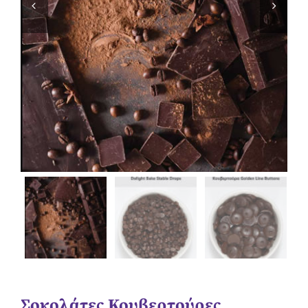


Σοκολάτες Κουβερτούρες