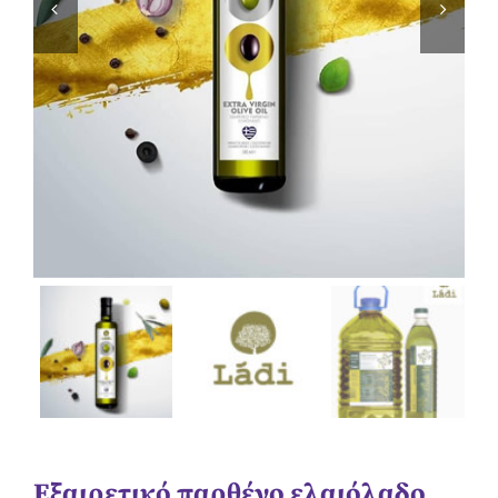


Εξαιρετικό παρθένο ελαιόλαδο